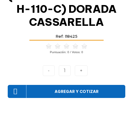
H-110-C) DORADA
CASSARELLA
Ref: I18425
Puntuación:
0
/ Votos:
0
-
1
+
AGREGAR Y COTIZAR