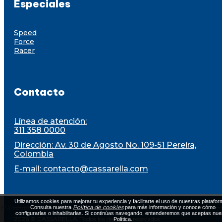
Especiales
Speed
Force
Racer
Contacto
Línea de atención:
311 358 0000
Dirección: Av. 30 de Agosto No. 109-51 Pereira,
Colombia
E-mail:
contacto@cassarella.com
Utilizamos cookies para mejorar tu experiencia y facilitarte el uso de nuestras platafor
El inventario está sujeto a disponibilidad al momento de la compra
Política de cookies
Consulta nuestra
para más información y conoce cómo
configurarlas o inhabilitarlas. Si continúas navegando, entenderemos que aceptas nue
2026 © CASSARELLA. Todos los derechos resevados
Política.