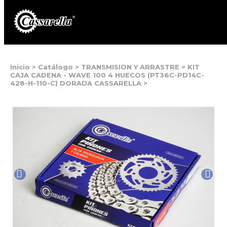
Inicio
>
Catálogo
>
TRANSMISION Y ARRASTRE
>
KIT
CAJA CADENA - WAVE 100 4 HUECOS (PT36C-PD14C-
428-H-110-C) DORADA CASSARELLA
>