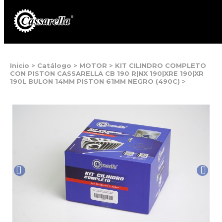
Inicio
>
Catálogo
>
MOTOR
>
KIT CILINDRO COMPLETO
CON PISTON CASSARELLA CB 190 R|NX 190|XRE 190|XR
190L BULON 14MM PISTON 61MM NEGRO (490C)
>