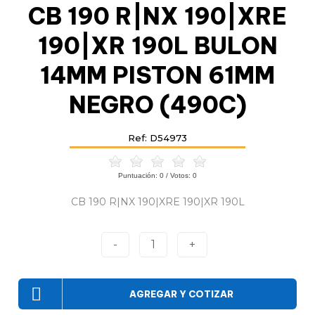
CB 190 R|NX 190|XRE
190|XR 190L BULON
14MM PISTON 61MM
NEGRO (490C)
Ref: D54973
Puntuación:
0
/ Votos:
0
CB 190 R|NX 190|XRE 190|XR 190L
-
1
+
AGREGAR Y COTIZAR