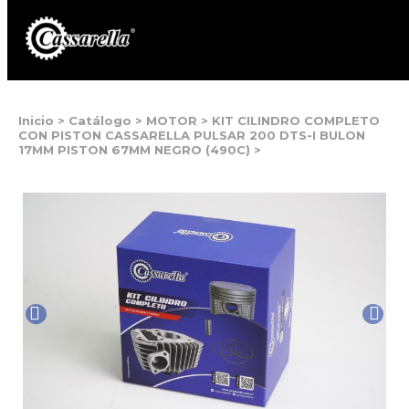
Inicio
>
Catálogo
>
MOTOR
>
KIT CILINDRO COMPLETO
CON PISTON CASSARELLA PULSAR 200 DTS-I BULON
17MM PISTON 67MM NEGRO (490C)
>