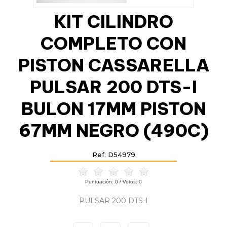
KIT CILINDRO
COMPLETO CON
PISTON CASSARELLA
PULSAR 200 DTS-I
BULON 17MM PISTON
67MM NEGRO (490C)
Ref: D54979
Puntuación:
0
/ Votos:
0
PULSAR 200 DTS-I