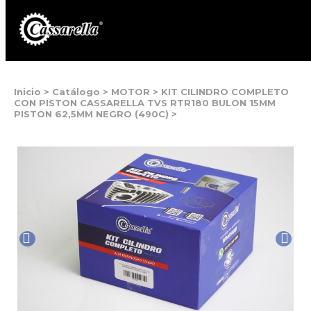
Inicio
>
Catálogo
>
MOTOR
>
KIT CILINDRO COMPLETO
CON PISTON CASSARELLA TVS RTR180 BULON 15MM
PISTON 62,5MM NEGRO (490C)
>