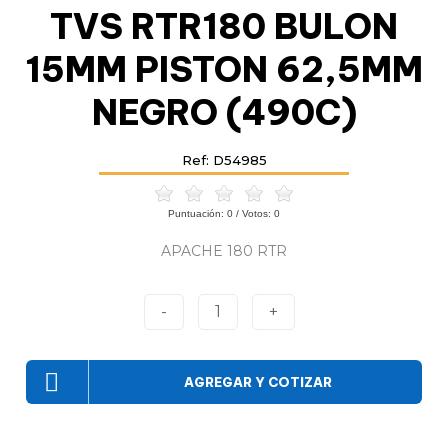
TVS RTR180 BULON
15MM PISTON 62,5MM
NEGRO (490C)
Ref: D54985
Puntuación:
0
/ Votos:
0
APACHE 180 RTR
-
1
+
AGREGAR Y COTIZAR