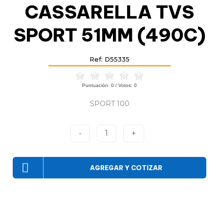
CASSARELLA TVS
SPORT 51MM (490C)
Ref: D55335
Puntuación:
0
/ Votos:
0
SPORT 100
-
1
+
AGREGAR Y COTIZAR