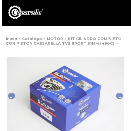
Inicio
>
Catálogo
>
MOTOR
>
KIT CILINDRO COMPLETO
CON PISTON CASSARELLA TVS SPORT 51MM (490C)
>