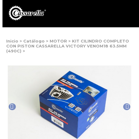
Inicio
>
Catálogo
>
MOTOR
>
KIT CILINDRO COMPLETO
CON PISTON CASSARELLA VICTORY VENOM18 63.5MM
(490C)
>