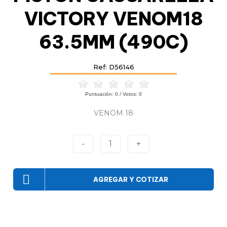
VICTORY VENOM18
63.5MM (490C)
Ref: D56146
Puntuación:
0
/ Votos:
0
VENOM 18
-
1
+
AGREGAR Y COTIZAR