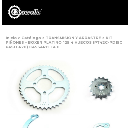
Inicio
>
Catálogo
>
TRANSMISION Y ARRASTRE
>
KIT
PIÑONES - BOXER PLATINO 125 4 HUECOS (PT42C-PD15C
PASO 420) CASSARELLA
>