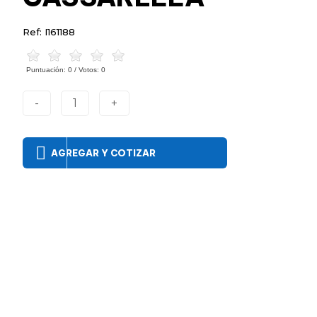
Ref: I161188
Puntuación:
0
/ Votos:
0
-
1
+
AGREGAR Y COTIZAR