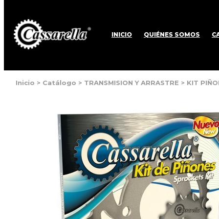
INICIO
QUIÉNES SOMOS
C
Inicio
>
Catálogo
>
TRANSMISION Y ARRASTRE
>
KIT PIÑ