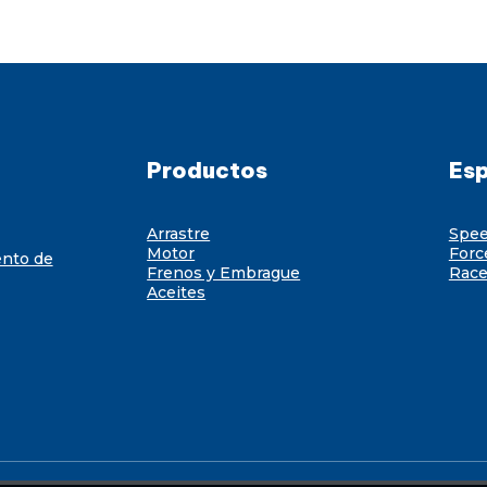
Productos
Esp
Arrastre
Spe
Motor
Forc
ento de
Frenos y Embrague
Race
Aceites