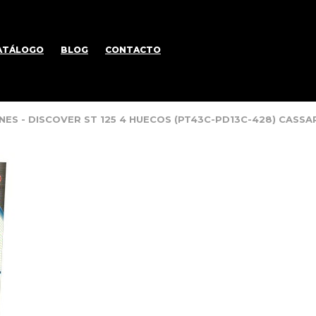
ATÁLOGO
BLOG
CONTACTO
ONES - DISCOVER ST 125 4 HUECOS (PT43C-PD13C-428) CASS