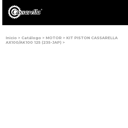
Inicio
>
Catálogo
>
MOTOR
>
KIT PISTON CASSARELLA
AX100/AK100 125 (235-JAP)
>