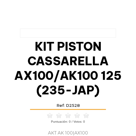
KIT PISTON
CASSARELLA
AX100/AK100 125
(235-JAP)
Ref: D2528
Puntuación:
0
/ Votos:
0
AKT AK 100|AX100