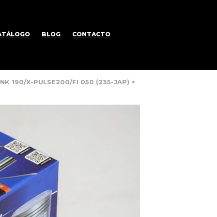
ATÁLOGO
BLOG
CONTACTO
NK 190/X-PULSE200/FI 050 (235-JAP)
>