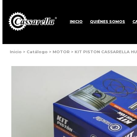
INICIO
QUIÉNES SOMOS
C
Inicio
>
Catálogo
>
MOTOR
>
KIT PISTON CASSARELLA HU