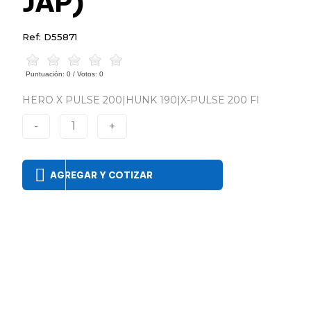
JAP)
Ref: D55871
Puntuación:
0
/ Votos:
0
HERO X PULSE 200|HUNK 190|X-PULSE 200 FI
-
1
+
AGREGAR Y COTIZAR