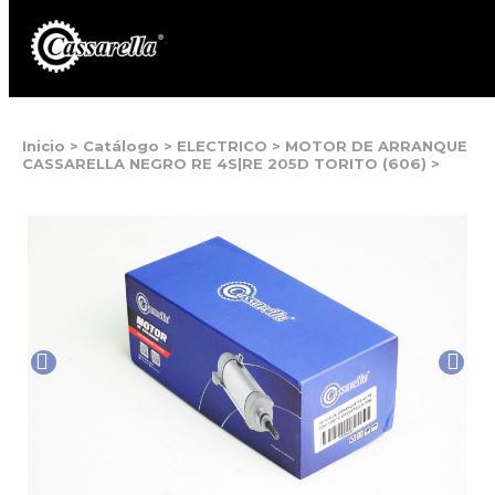
Inicio
>
Catálogo
>
ELECTRICO
>
MOTOR DE ARRANQUE
CASSARELLA NEGRO RE 4S|RE 205D TORITO (606)
>