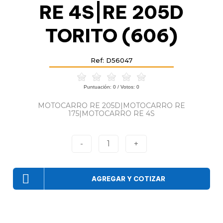
RE 4S|RE 205D
TORITO (606)
Ref: D56047
Puntuación:
0
/ Votos:
0
MOTOCARRO RE 205D|MOTOCARRO RE
175|MOTOCARRO RE 4S
-
1
+
AGREGAR Y COTIZAR