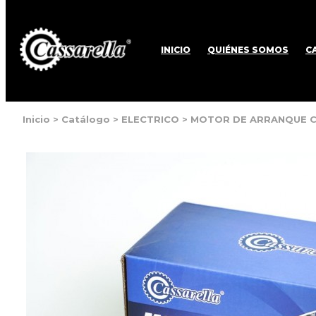
INICIO
QUIÉNES SOMOS
C
Inicio
>
Catálogo
>
ELECTRICO
>
MOTOR DE ARRANQUE C