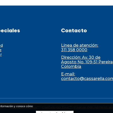
eciales
Contacto
Línea de atención:
ed
311 358 0000
e
r
Dirección: Av. 30 de
Agosto No. 109-51 Pereira
Colombia
E-mail:
contacto@cassarella.co
nformación y conoce cómo
Diseñado por Exus™
|
Diseñado por Exus™ | Páginas Web Administrabl