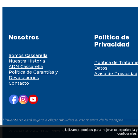
Nosotros
Política de
Privacidad
Somos Cassarella
Nuestra Historia
Política de Tratami
ADN Cassarella
Datos
Política de Garantías y
Aviso de Privacidad
Devoluciones
Contacto
El inventario está sujeto a disponibilidad al momento de la compra
Utilizamos cookies para mejorar tu experiencia y 
2026 © CASSARELLA. Todos los derechos resevados
configurarlas