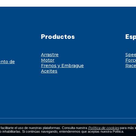
Productos
Esp
Arrastre
Spe
Motor
Forc
ento de
Frenos y Embrague
Race
Aceites
Política de cookies
facilitarte el uso de nuestras plataformas. Consulta nuestra
para más i
 o inhabilitarlas. Si continúas navegando, entenderemos que aceptas nuestra Política.