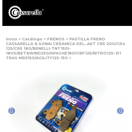
Inicio
>
Catálogo
>
FRENOS
>
PASTILLA FRENO
CASSARELLA & SONAI CERAMICA DEL..AKT CR5 200/CR4
125/CR5 180/BENELLI-TNT150I-
180S/BET&WIND250/APACHE180/CBF125/NITRO125-151
TRAS MRX150/AGILITY125-150
>