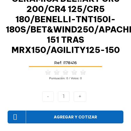
200/CR4 125/CR5
180/BENELLI-TNT150I-
180S/BET&WIND250/APACHE
151 TRAS
MRX150/AGILITY125-150
Ref: I178416
Puntuación:
0
/ Votos:
0
-
1
+
AGREGAR Y COTIZAR