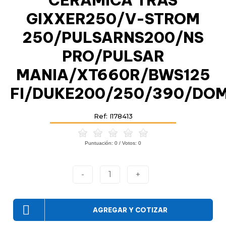
CERAMICA TRAS
GIXXER250/V-STROM
250/PULSARNS200/NS
PRO/PULSAR
MANIA/XT660R/BWS125
FI/DUKE200/250/390/DO
Ref: I178413
Puntuación:
0
/ Votos:
0
-
1
+
AGREGAR Y COTIZAR