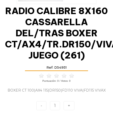
RADIO CALIBRE 8X160
CASSARELLA
DEL/TRAS BOXER
CT/AX4/TR.DR150/VI
JUEGO (261)
Ref: D54951
Puntuación:
0
/ Votos:
0
BOXER CT 100|AX4 115|DR150|FD110 VIVA|FD115 VIVAX
-
1
+