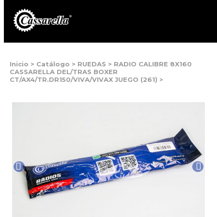
Inicio
>
Catálogo
>
RUEDAS
>
RADIO CALIBRE 8X160
CASSARELLA DEL/TRAS BOXER
CT/AX4/TR.DR150/VIVA/VIVAX JUEGO (261)
>