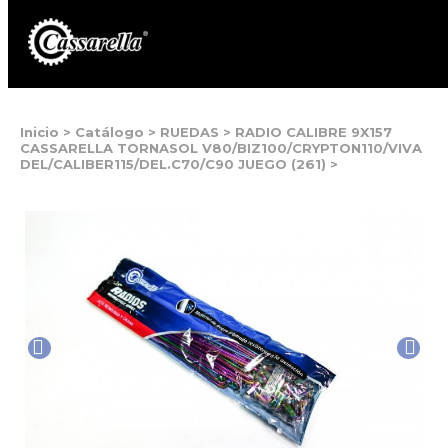
Inicio
>
Catálogo
>
RUEDAS
>
RADIO CALIBRE 9X157
CASSARELLA TORNASOL V80/BIZ100/CRYPTON110/VIVA
DEL/CALIBER115/DEL.C70/C90 JUEGO (261)
>