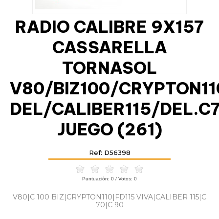
RADIO CALIBRE 9X157
CASSARELLA
TORNASOL
V80/BIZ100/CRYPTON11
DEL/CALIBER115/DEL.C
JUEGO (261)
Ref: D56398
Puntuación:
0
/ Votos:
0
V80|C 100 BIZ|CRYPTON110|FD115 VIVA|CALIBER 115|C
70|C 90