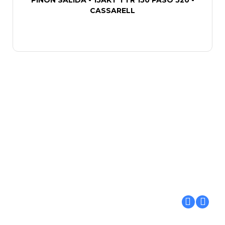
PIÑON SALIDA - 15AKT TTR 150 PASO 520 -
CASSARELL