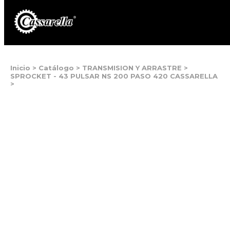
Inicio
>
Catálogo
>
TRANSMISION Y ARRASTRE
>
SPROCKET - 43 PULSAR NS 200 PASO 420 CASSARELLA
>