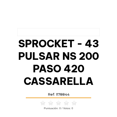
SPROCKET - 43
PULSAR NS 200
PASO 420
CASSARELLA
Ref: I178844
Puntuación:
0
/ Votos:
0