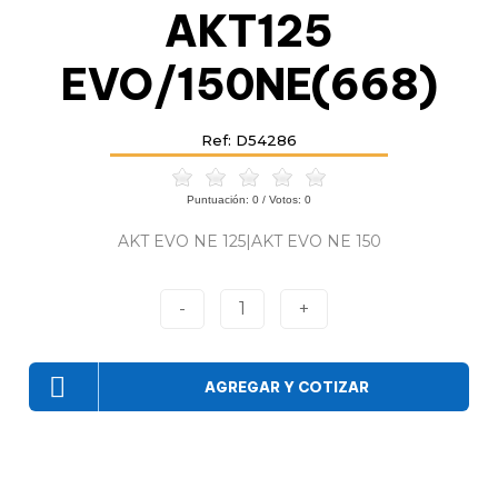
AKT125
EVO/150NE(668)
Ref: D54286
Puntuación:
0
/ Votos:
0
AKT EVO NE 125|AKT EVO NE 150
-
1
+
AGREGAR Y COTIZAR