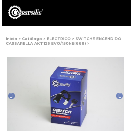
Inicio
>
Catálogo
>
ELECTRICO
>
SWITCHE ENCENDIDO
CASSARELLA AKT125 EVO/150NE(668)
>