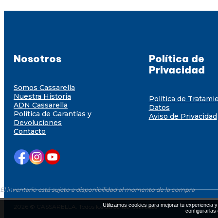
Nosotros
Política de
Privacidad
Somos Cassarella
Nuestra Historia
Política de Tratami
ADN Cassarella
Datos
Política de Garantías y
Aviso de Privacidad
Devoluciones
Contacto
El inventario está sujeto a disponibilidad al momento de la compra
Utilizamos cookies para mejorar tu experiencia y 
2026 © CASSARELLA. Todos los derechos resevados
configurarlas