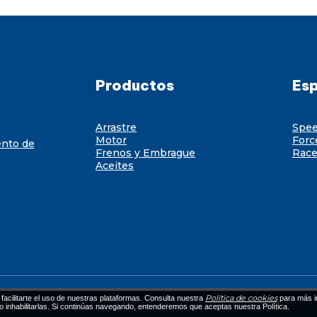
Productos
Esp
Arrastre
Spe
Motor
Forc
ento de
Frenos y Embrague
Race
Aceites
Política de cookies
facilitarte el uso de nuestras plataformas. Consulta nuestra
para más i
 o inhabilitarlas. Si continúas navegando, entenderemos que aceptas nuestra Política.