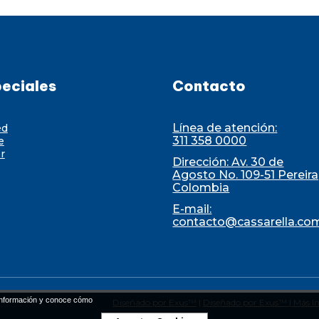
eciales
Contacto
Línea de atención:
ed
311 358 0000
e
r
Dirección: Av. 30 de
Agosto No. 109-51 Pereira
Colombia
E-mail:
contacto@cassarella.co
nformación y conoce cómo
Diseñado por Exus™
|
Diseñado por Exus™ | Más In