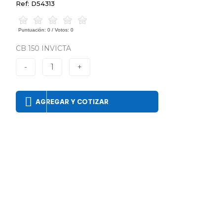
Ref: D54313
Puntuación:
0
/ Votos:
0
CB 150 INVICTA
-
1
+
AGREGAR Y COTIZAR