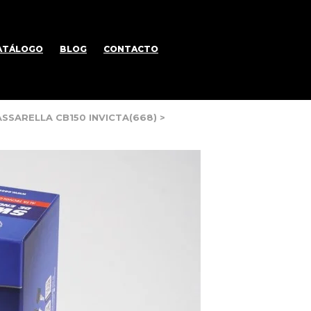
ATÁLOGO
BLOG
CONTACTO
SSARELLA CB150 INVICTA(668)
>