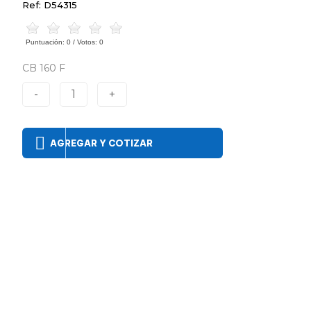
Ref: D54315
Puntuación:
0
/ Votos:
0
CB 160 F
-
1
+
AGREGAR Y COTIZAR