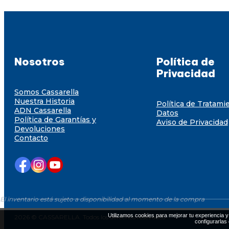
Nosotros
Política de
Privacidad
Somos Cassarella
Nuestra Historia
Política de Tratami
ADN Cassarella
Datos
Política de Garantías y
Aviso de Privacidad
Devoluciones
Contacto
El inventario está sujeto a disponibilidad al momento de la compra
Utilizamos cookies para mejorar tu experiencia y 
2026 © CASSARELLA. Todos los derechos resevados
configurarlas