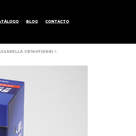
ATÁLOGO
BLOG
CONTACTO
ASSARELLA CB160F(668)
>