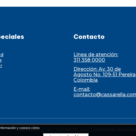
eciales
Contacto
Línea de atención:
ed
311 358 0000
e
r
Dirección: Av. 30 de
Agosto No. 109-51 Pereira
Colombia
E-mail:
contacto@cassarella.co
nformación y conoce cómo
Diseñado por Exus™
|
Diseñado por Exus™ | Mensajes de Texto Masi