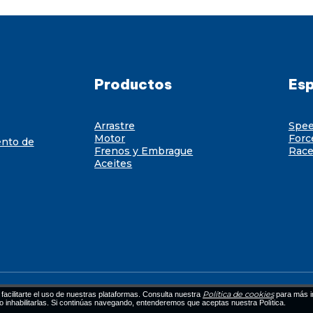
Productos
Esp
Arrastre
Spe
Motor
Forc
ento de
Frenos y Embrague
Race
Aceites
Política de cookies
facilitarte el uso de nuestras plataformas. Consulta nuestra
para más i
 o inhabilitarlas. Si continúas navegando, entenderemos que aceptas nuestra Política.