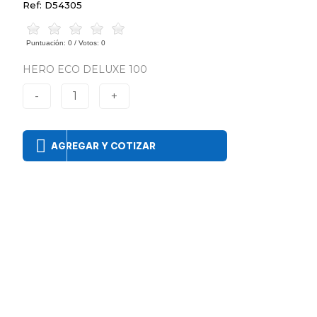
Ref: D54305
Puntuación:
0
/ Votos:
0
HERO ECO DELUXE 100
-
1
+
AGREGAR Y COTIZAR