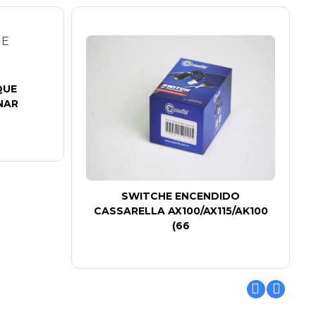
QUE
NAR
SWITCHE ENCENDIDO
CASSARELLA AX100/AX115/AK100
(66