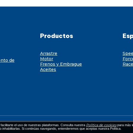
Productos
Esp
Arrastre
Spe
Motor
Forc
ento de
Frenos y Embrague
Race
Aceites
Política de cookies
facilitarte el uso de nuestras plataformas. Consulta nuestra
para más i
 o inhabilitarlas. Si continúas navegando, entenderemos que aceptas nuestra Política.