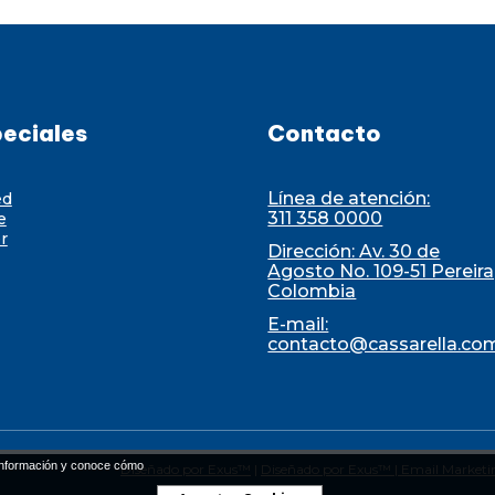
eciales
Contacto
Línea de atención:
ed
311 358 0000
e
r
Dirección: Av. 30 de
Agosto No. 109-51 Pereira
Colombia
E-mail:
contacto@cassarella.co
nformación y conoce cómo
Diseñado por Exus™
|
Diseñado por Exus™ | Email Marketi