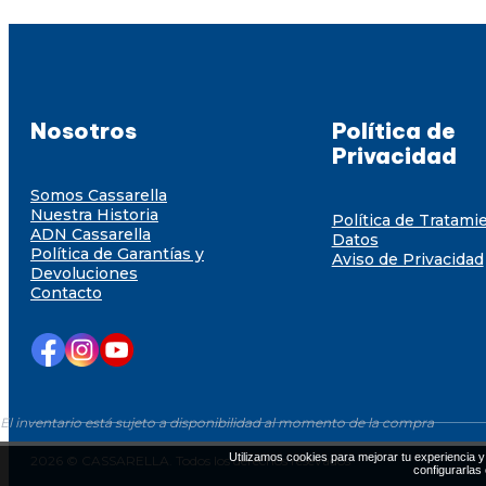
Nosotros
Política de
Privacidad
Somos Cassarella
Nuestra Historia
Política de Tratami
ADN Cassarella
Datos
Política de Garantías y
Aviso de Privacidad
Devoluciones
Contacto
El inventario está sujeto a disponibilidad al momento de la compra
Utilizamos cookies para mejorar tu experiencia y 
2026 © CASSARELLA. Todos los derechos resevados
configurarlas