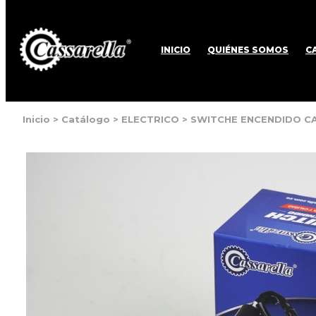
INICIO
QUIÉNES SOMOS
C
Inicio
>
Catálogo
>
ELECTRICO
>
SWITCHE ENCENDIDO C