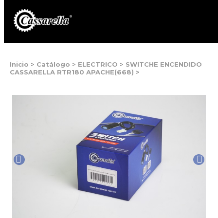
Inicio
>
Catálogo
>
ELECTRICO
>
SWITCHE ENCENDIDO
CASSARELLA RTR180 APACHE(668)
>