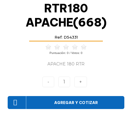
RTR180
APACHE(668)
Ref: D54331
Puntuación:
0
/ Votos:
0
APACHE 180 RTR
-
1
+
AGREGAR Y COTIZAR