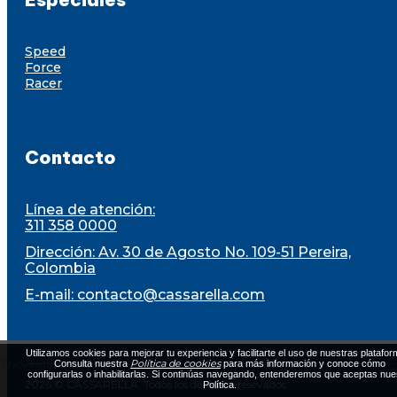
Speed
Force
Racer
Contacto
Línea de atención:
311 358 0000
Dirección: Av. 30 de Agosto No. 109-51 Pereira,
Colombia
E-mail:
contacto@cassarella.com
Utilizamos cookies para mejorar tu experiencia y facilitarte el uso de nuestras platafor
El inventario está sujeto a disponibilidad al momento de la compra
Política de cookies
Consulta nuestra
para más información y conoce cómo
configurarlas o inhabilitarlas. Si continúas navegando, entenderemos que aceptas nue
2026 © CASSARELLA. Todos los derechos resevados
Política.