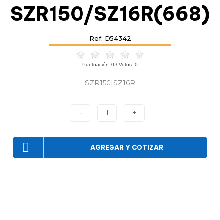
SZR150/SZ16R(668)
Ref: D54342
Puntuación:
0
/ Votos:
0
SZR150|SZ16R
-
1
+
AGREGAR Y COTIZAR