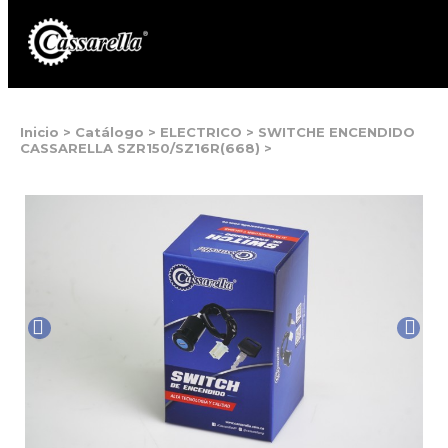
Inicio
>
Catálogo
>
ELECTRICO
>
SWITCHE ENCENDIDO
CASSARELLA SZR150/SZ16R(668)
>