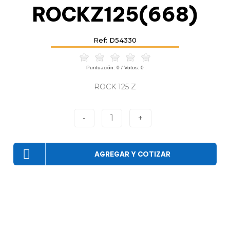
ROCKZ125(668)
Ref: D54330
Puntuación:
0
/ Votos:
0
ROCK 125 Z
-
1
+
AGREGAR Y COTIZAR