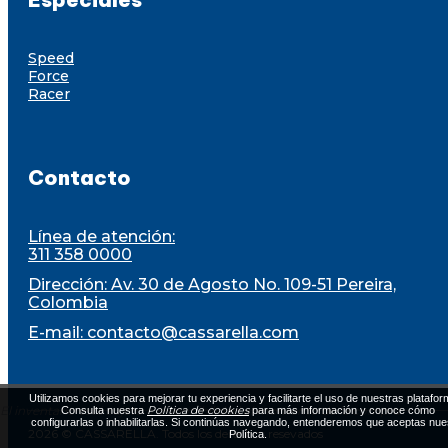
Speed
Force
Racer
Contacto
Línea de atención:
311 358 0000
Dirección: Av. 30 de Agosto No. 109-51 Pereira,
Colombia
E-mail:
contacto@cassarella.com
Utilizamos cookies para mejorar tu experiencia y facilitarte el uso de nuestras platafor
El inventario está sujeto a disponibilidad al momento de la compra
Política de cookies
Consulta nuestra
para más información y conoce cómo
configurarlas o inhabilitarlas. Si continúas navegando, entenderemos que aceptas nue
2026 © CASSARELLA. Todos los derechos resevados
Política.