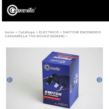
Inicio
>
Catálogo
>
ELECTRICO
>
SWITCHE ENCENDIDO
CASSARELLA TVS ROCKZ125(668)
>