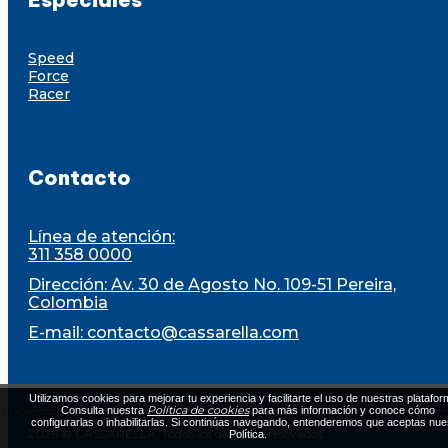
Speed
Force
Racer
Contacto
Línea de atención:
311 358 0000
Dirección: Av. 30 de Agosto No. 109-51 Pereira,
Colombia
E-mail:
contacto@cassarella.com
Utilizamos cookies para mejorar tu experiencia y facilitarte el uso de nuestras platafor
El inventario está sujeto a disponibilidad al momento de la compra
Política de cookies
Consulta nuestra
para más información y conoce cómo
configurarlas o inhabilitarlas. Si continúas navegando, entenderemos que aceptas nue
2026 © CASSARELLA. Todos los derechos resevados
Política.