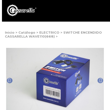
Inicio
>
Catálogo
>
ELECTRICO
>
SWITCHE ENCENDIDO
CASSARELLA WAVE110(668)
>