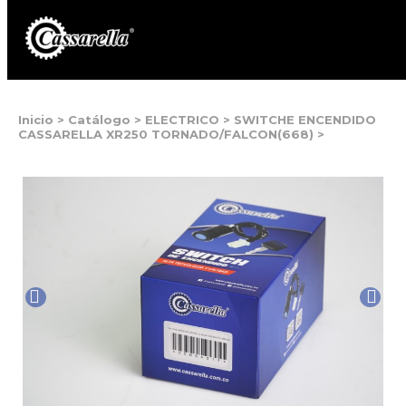
Inicio
>
Catálogo
>
ELECTRICO
>
SWITCHE ENCENDIDO
CASSARELLA XR250 TORNADO/FALCON(668)
>