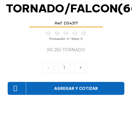
TORNADO/FALCON(6
Ref: D54317
Puntuación:
0
/ Votos:
0
XR 250 TORNADO
-
1
+
AGREGAR Y COTIZAR