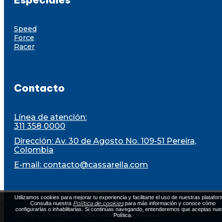
Speed
Force
Racer
Contacto
Línea de atención:
311 358 0000
Dirección: Av. 30 de Agosto No. 109-51 Pereira,
Colombia
E-mail:
contacto@cassarella.com
Utilizamos cookies para mejorar tu experiencia y facilitarte el uso de nuestras platafor
El inventario está sujeto a disponibilidad al momento de la compra
Política de cookies
Consulta nuestra
para más información y conoce cómo
configurarlas o inhabilitarlas. Si continúas navegando, entenderemos que aceptas nue
2026 © CASSARELLA. Todos los derechos resevados
Política.