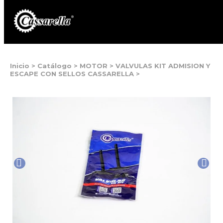
Inicio
>
Catálogo
>
MOTOR
>
VALVULAS KIT ADMISION Y
ESCAPE CON SELLOS CASSARELLA
>