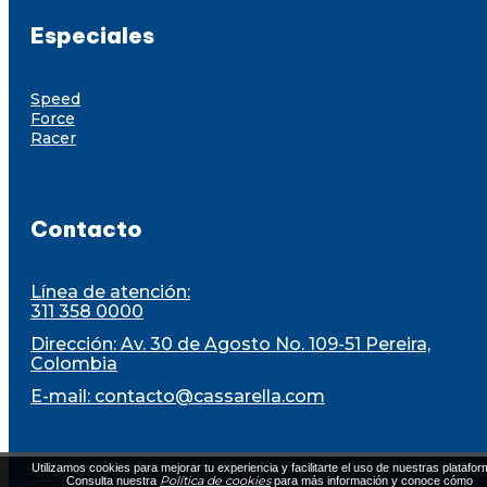
Especiales
Speed
Force
Racer
Contacto
Línea de atención:
311 358 0000
Dirección: Av. 30 de Agosto No. 109-51 Pereira,
Colombia
E-mail:
contacto@cassarella.com
Utilizamos cookies para mejorar tu experiencia y facilitarte el uso de nuestras platafor
El inventario está sujeto a disponibilidad al momento de la compra
Política de cookies
Consulta nuestra
para más información y conoce cómo