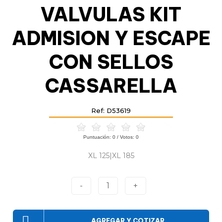
VALVULAS KIT
ADMISION Y ESCAPE
CON SELLOS
CASSARELLA
Ref: D53619
Puntuación:
0
/ Votos:
0
XL 125|XL 185
-
1
+
AGREGAR Y COTIZAR