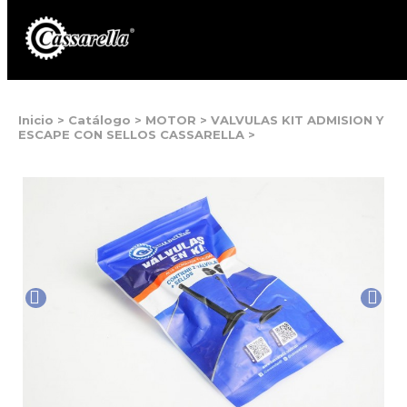
Inicio
>
Catálogo
>
MOTOR
>
VALVULAS KIT ADMISION Y
ESCAPE CON SELLOS CASSARELLA
>