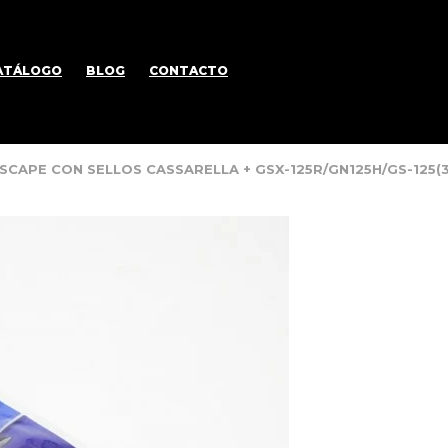
ATÁLOGO
BLOG
CONTACTO
ESCAPE CON SELLOS CASSARELLA + GSX-125R/GN125H/GS-125(