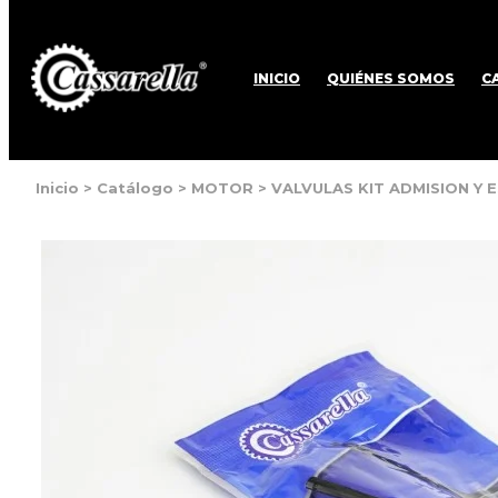
INICIO
QUIÉNES SOMOS
C
Inicio
>
Catálogo
>
MOTOR
>
VALVULAS KIT ADMISION Y 