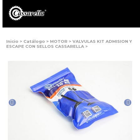
Inicio
>
Catálogo
>
MOTOR
>
VALVULAS KIT ADMISION Y
ESCAPE CON SELLOS CASSARELLA
>