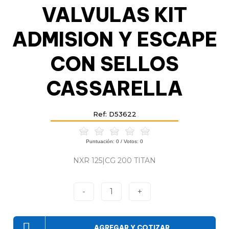
VALVULAS KIT
ADMISION Y ESCAPE
CON SELLOS
CASSARELLA
Ref: D53622
Puntuación:
0
/ Votos:
0
NXR 125|CG 200 TITAN
-
1
+
AGREGAR Y COTIZAR