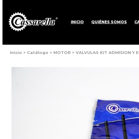
INICIO
QUIÉNES SOMOS
C
Inicio
>
Catálogo
>
MOTOR
>
VALVULAS KIT ADMISION Y 