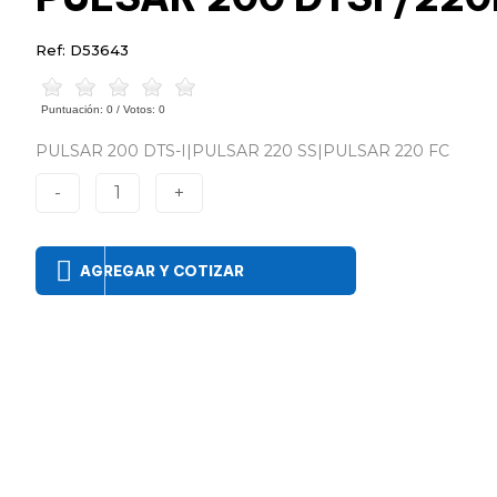
Ref: D53643
Puntuación:
0
/ Votos:
0
PULSAR 200 DTS-I|PULSAR 220 SS|PULSAR 220 FC
-
1
+
AGREGAR Y COTIZAR