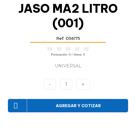
JASO MA2 LITRO
(001)
Ref: D56175
Puntuación:
0
/ Votos:
0
UNIVERSAL
-
1
+
AGREGAR Y COTIZAR