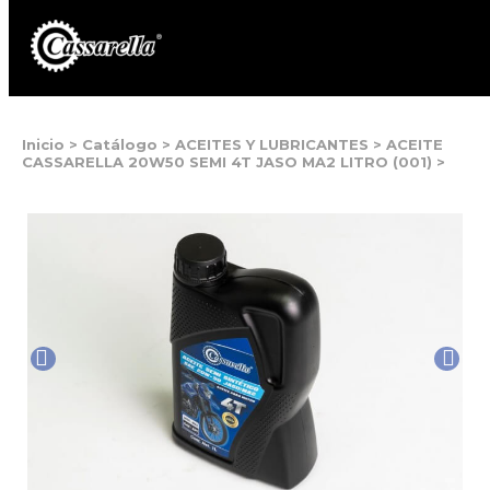
Inicio
>
Catálogo
>
ACEITES Y LUBRICANTES
>
ACEITE
CASSARELLA 20W50 SEMI 4T JASO MA2 LITRO (001)
>