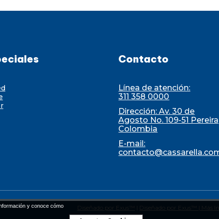
eciales
Contacto
Línea de atención:
ed
311 358 0000
e
r
Dirección: Av. 30 de
Agosto No. 109-51 Pereira
Colombia
E-mail:
contacto@cassarella.co
nformación y conoce cómo
Diseñado por Exus™
|
Diseñado por Exus™ | Más In