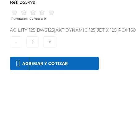
Ref: D55479
Puntuación:
0
/ Votos:
0
AGILITY 125|BWS125|AKT DYNAMIC 125|JETIX 125|PCX 160
-
1
+
AGREGAR Y COTIZAR