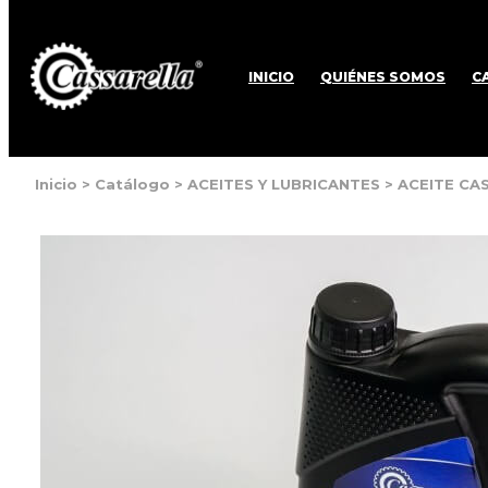
INICIO
QUIÉNES SOMOS
C
Inicio
>
Catálogo
>
ACEITES Y LUBRICANTES
>
ACEITE CA