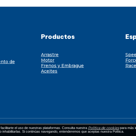
Productos
Esp
Arrastre
Spe
Motor
Forc
ento de
Frenos y Embrague
Race
Aceites
Política de cookies
facilitarte el uso de nuestras plataformas. Consulta nuestra
para más i
 o inhabilitarlas. Si continúas navegando, entenderemos que aceptas nuestra Política.