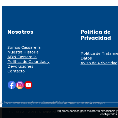
Nosotros
Política de
Privacidad
Somos Cassarella
Nuestra Historia
Política de Tratami
ADN Cassarella
Datos
Política de Garantías y
Aviso de Privacidad
Devoluciones
Contacto
El inventario está sujeto a disponibilidad al momento de la compra
Utilizamos cookies para mejorar tu experiencia y 
2026 © CASSARELLA. Todos los derechos resevados
configurarlas