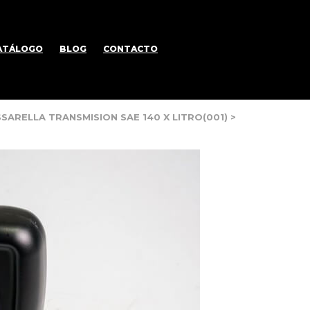
ATÁLOGO
BLOG
CONTACTO
SSARELLA TRANSMISION SAE 140 X LITRO(001)
>