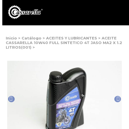
Inicio
>
Catálogo
>
ACEITES Y LUBRICANTES
>
ACEITE
CASSARELLA 10W40 FULL SINTETICO 4T JASO MA2 X 1.2
LITROS(001)
>