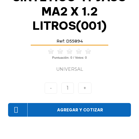
MA2 X 1.2
LITROS(001)
Ref: D55894
Puntuación:
0
/ Votos:
0
UNIVERSAL
-
1
+
AGREGAR Y COTIZAR