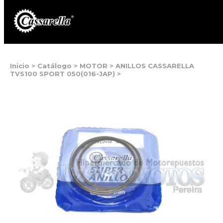
Inicio
>
Catálogo
>
MOTOR
>
ANILLOS CASSARELLA
TVS100 SPORT 050(016-JAP)
>