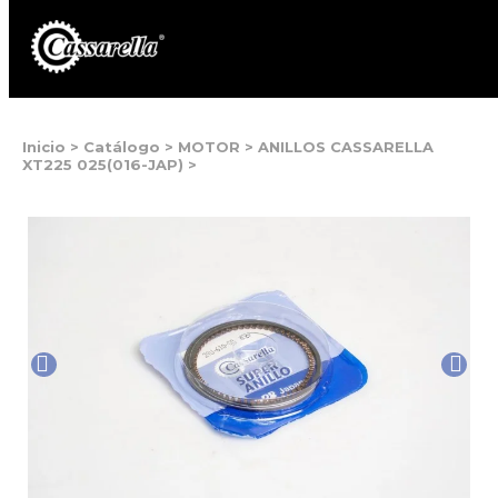
Inicio
>
Catálogo
>
MOTOR
>
ANILLOS CASSARELLA
XT225 025(016-JAP)
>