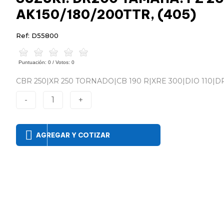
AK150/180/200TTR, (405)
Ref: D55800
Puntuación:
0
/ Votos:
0
CBR 250|XR 250 TORNADO|CB 190 R|XRE 300|DIO 110|DR2
-
1
+
AGREGAR Y COTIZAR