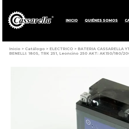
INICIO
QUIÉNES SOMOS
C
Inicio
>
Catálogo
>
ELECTRICO
>
BATERIA CASSARELLA YTX
BENELLI: 180S, TRK 251, Leoncino 250 AKT: AK150/180/2