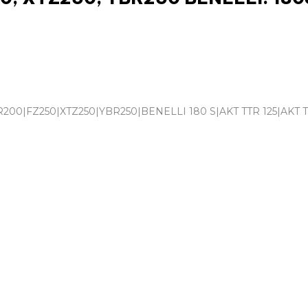
00|FZ250|XTZ250|YBR250|BENELLI 180 S|AKT TTR 125|AKT TT