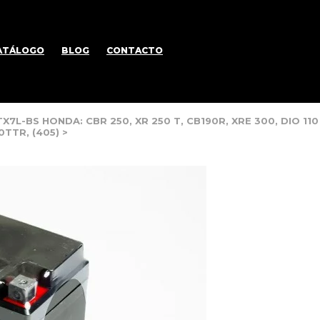
ATÁLOGO
BLOG
CONTACTO
7L-BS HONDA: CBR 250, XR 250 T, CB190R, XRE 300, DIO 11
00TTR, (405)
>