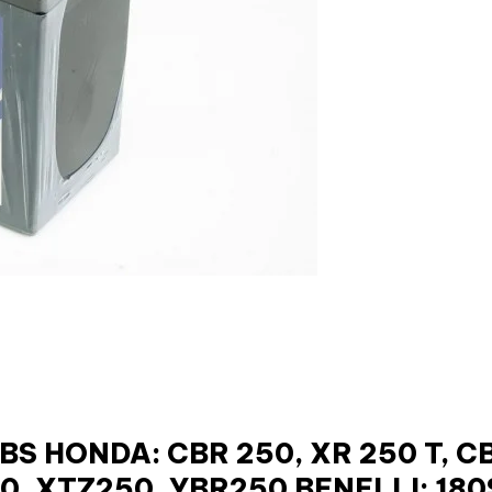
 HONDA: CBR 250, XR 250 T, CB1
, XTZ250, YBR250 BENELLI: 180S