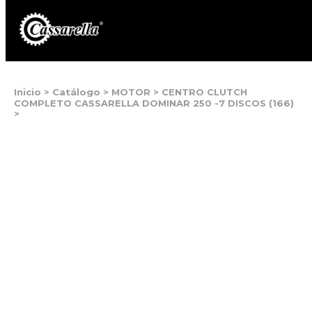
Inicio
>
Catálogo
>
MOTOR
>
CENTRO CLUTCH
COMPLETO CASSARELLA DOMINAR 250 -7 DISCOS (166)
>