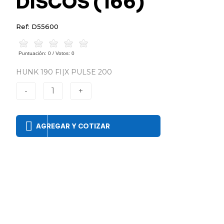
DISCOS (166)
Ref: D55600
Puntuación:
0
/ Votos:
0
HUNK 190 FI|X PULSE 200
-
1
+
AGREGAR Y COTIZAR