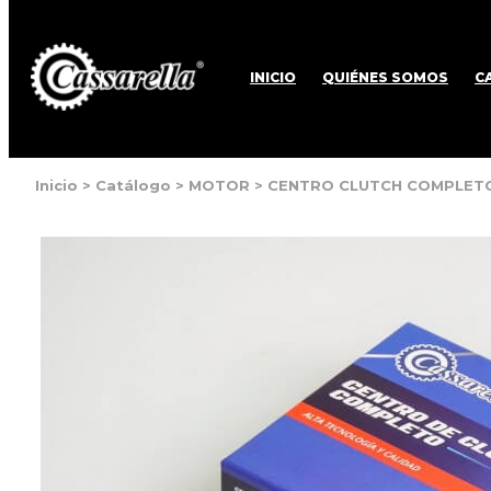
INICIO
QUIÉNES SOMOS
C
Inicio
>
Catálogo
>
MOTOR
>
CENTRO CLUTCH COMPLETO 