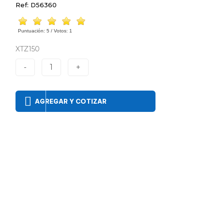
Ref: D56360
Puntuación:
5
/ Votos:
1
XTZ150
-
1
+
AGREGAR Y COTIZAR