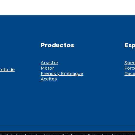
Productos
Esp
Arrastre
Spe
Motor
Forc
ento de
Frenos y Embrague
Race
Aceites