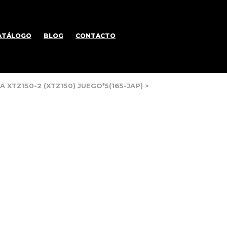
ATÁLOGO
BLOG
CONTACTO
 XTZ150-2 (XTZ150) JUEGO*5(165-JAP)
>