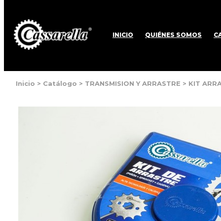
INICIO
QUIÉNES SOMOS
C
Inicio
>
Catálogo
>
TRANSMISION Y ARRASTRE
>
KIT ARR