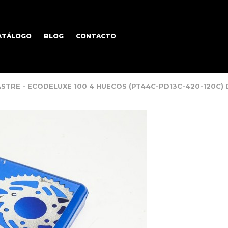
ATÁLOGO
BLOG
CONTACTO
ASTRE - ECODELUXE 100 4 HUECOS (PT44C-PD13C-420-120C