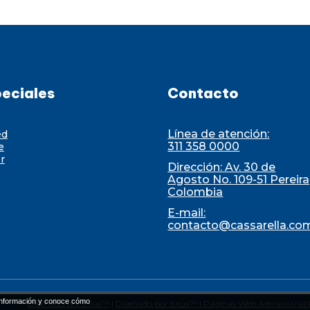
eciales
Contacto
Línea de atención:
ed
311 358 0000
e
r
Dirección: Av. 30 de
Agosto No. 109-51 Pereira
Colombia
E-mail:
contacto@cassarella.co
nformación y conoce cómo
Diseñado por Exus™
|
Diseñado por Exus™ | Páginas Web Administrabl