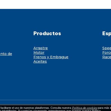
Productos
Esp
Arrastre
Spe
Motor
Forc
ento de
Frenos y Embrague
Race
Aceites
Política de cookies
facilitarte el uso de nuestras plataformas. Consulta nuestra
para más i
 o inhabilitarlas. Si continúas navegando, entenderemos que aceptas nuestra Política.