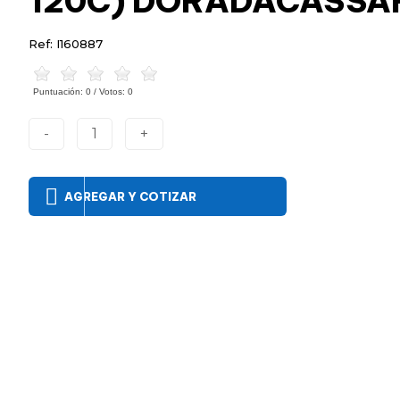
120C) DORADACASSA
Ref: I160887
Puntuación:
0
/ Votos:
0
-
1
+
AGREGAR Y COTIZAR