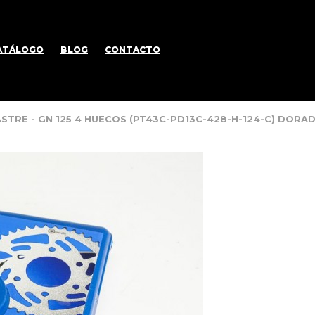
ATÁLOGO
BLOG
CONTACTO
ASTRE - GN 125 4 HUECOS (PT43C-PD13C-428-H-124-C) DOR