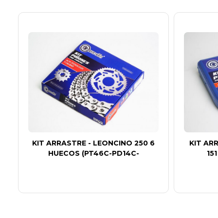
S
KIT ARRASTRE - LEONCINO 250 6
KIT AR
HUECOS (PT46C-PD14C-
15