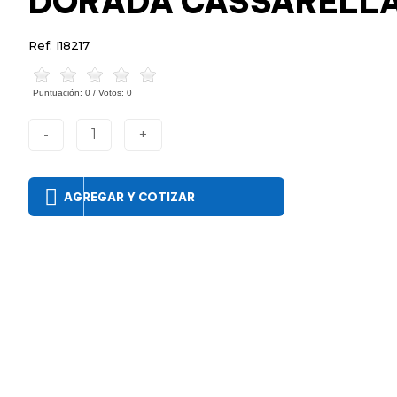
DORADA CASSARELL
Ref: I18217
Puntuación:
0
/ Votos:
0
-
1
+
AGREGAR Y COTIZAR