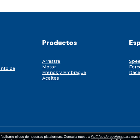
Productos
Esp
Arrastre
Spe
Motor
Forc
ento de
Frenos y Embrague
Race
Aceites
Política de cookies
facilitarte el uso de nuestras plataformas. Consulta nuestra
para más i