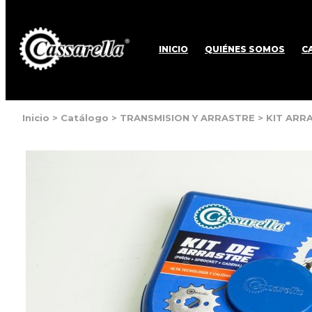
INICIO
QUIÉNES SOMOS
C
Inicio
>
Catálogo
>
TRANSMISION Y ARRASTRE
>
KIT ARR