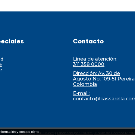
eciales
Contacto
Línea de atención:
ed
311 358 0000
e
r
Dirección: Av. 30 de
Agosto No. 109-51 Pereira
Colombia
E-mail:
contacto@cassarella.co
nformación y conoce cómo
Diseñado por Exus™
|
Diseñado por Exus™ | Envío de Correos Masiv