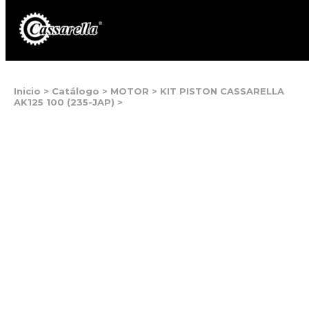
Inicio
>
Catálogo
>
MOTOR
>
KIT PISTON CASSARELLA
AK125 100 (235-JAP)
>