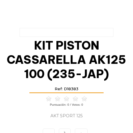
KIT PISTON
CASSARELLA AK125
100 (235-JAP)
Ref: D18383
Puntuación:
0
/ Votos:
0
AKT SPORT 125