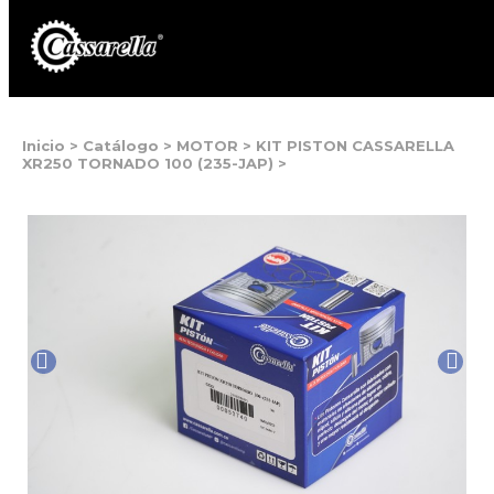
Inicio
>
Catálogo
>
MOTOR
>
KIT PISTON CASSARELLA
XR250 TORNADO 100 (235-JAP)
>