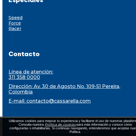
Speed
Force
Racer
Contacto
Línea de atención:
311 358 0000
Dirección: Av. 30 de Agosto No. 109-51 Pereira,
Colombia
E-mail:
contacto@cassarella.com
Utilizamos cookies para mejorar tu experiencia y facilitarte el uso de nuestras platafor
El inventario está sujeto a disponibilidad al momento de la compra
Política de cookies
Consulta nuestra
para más información y conoce cómo
configurarlas o inhabilitarlas. Si continúas navegando, entenderemos que aceptas nue
2026 © CASSARELLA. Todos los derechos resevados
Política.