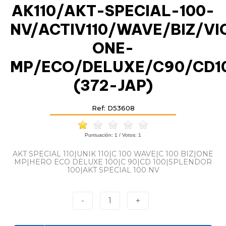
AK110/AKT-SPECIAL-100-
NV/ACTIV110/WAVE/BIZ/VI
ONE-
MP/ECO/DELUXE/C90/CD1
(372-JAP)
Ref: D53608
Puntuación:
1
/ Votos:
1
AKT SPECIAL 110|UNIK 110|C 100 WAVE|C 100 BIZ|ONE
MP|HERO ECO DELUXE 100|C 90|CD 100|SPLENDOR
100|AKT SPECIAL 100 NV
-
1
+