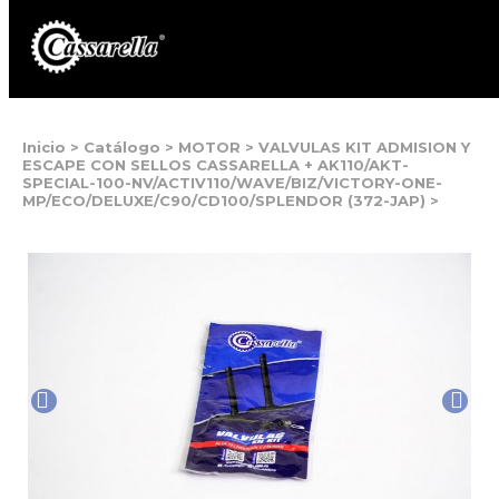
Inicio
>
Catálogo
>
MOTOR
>
VALVULAS KIT ADMISION Y
ESCAPE CON SELLOS CASSARELLA + AK110/AKT-
SPECIAL-100-NV/ACTIV110/WAVE/BIZ/VICTORY-ONE-
MP/ECO/DELUXE/C90/CD100/SPLENDOR (372-JAP)
>