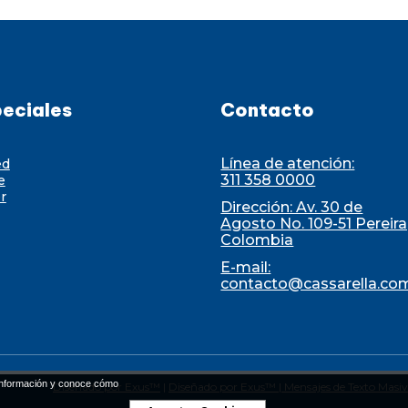
eciales
Contacto
Línea de atención:
ed
311 358 0000
e
r
Dirección: Av. 30 de
Agosto No. 109-51 Pereira
Colombia
E-mail:
contacto@cassarella.co
nformación y conoce cómo
Diseñado por Exus™
|
Diseñado por Exus™ | Mensajes de Texto Masi