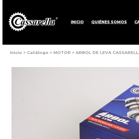
INICIO
QUIÉNES SOMOS
C
Inicio
>
Catálogo
>
MOTOR
>
ARBOL DE LEVA CASSARELL