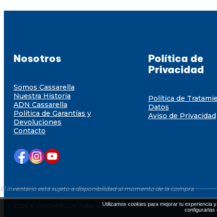
Nosotros
Política de
Privacidad
Somos Cassarella
Nuestra Historia
Política de Tratami
ADN Cassarella
Datos
Política de Garantías y
Aviso de Privacidad
Devoluciones
Contacto
El inventario está sujeto a disponibilidad al momento de la compra
Utilizamos cookies para mejorar tu experiencia y 
2026 © CASSARELLA. Todos los derechos resevados
configurarlas