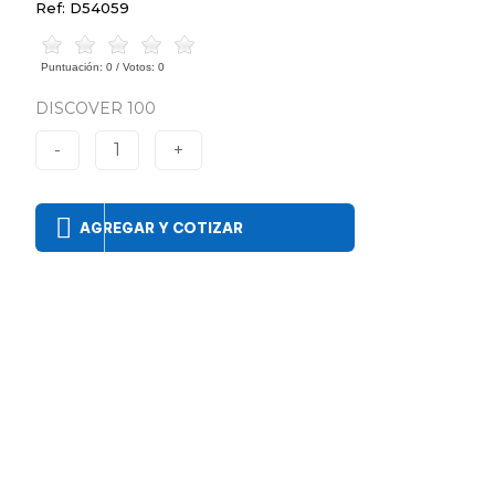
Ref: D54059
Puntuación:
0
/ Votos:
0
DISCOVER 100
-
1
+
AGREGAR Y COTIZAR