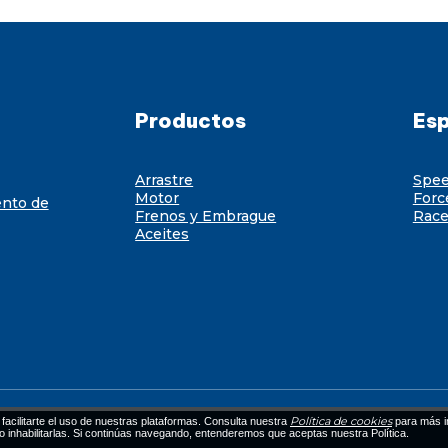
Productos
Esp
Arrastre
Spe
Motor
Forc
ento de
Frenos y Embrague
Race
Aceites
Política de cookies
facilitarte el uso de nuestras plataformas. Consulta nuestra
para más i
 o inhabilitarlas. Si continúas navegando, entenderemos que aceptas nuestra Política.